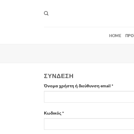
Μετάβαση
στο
περιεχόμενο
HOME
ΠΡΟ
ΣΎΝΔΕΣΗ
Απαιτείται
Όνομα χρήστη ή διεύθυνση email
*
Απαιτείται
Κωδικός
*