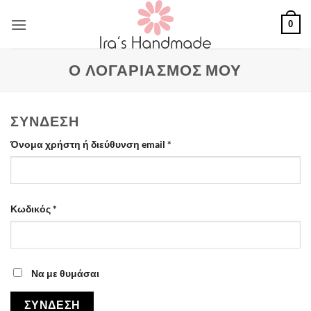
Μετάβαση
0
στο
περιεχόμενο
Ο ΛΟΓΑΡΙΑΣΜΌΣ ΜΟΥ
ΣΎΝΔΕΣΗ
Απαιτείται
Όνομα χρήστη ή διεύθυνση email
*
Απαιτείται
Κωδικός
*
Να με θυμάσαι
ΣΎΝΔΕΣΗ