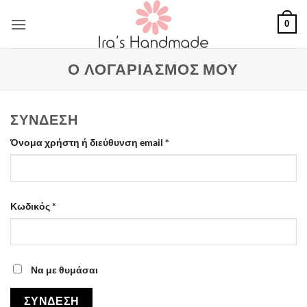
Μετάβαση
0
στο
περιεχόμενο
Ο ΛΟΓΑΡΙΑΣΜΌΣ ΜΟΥ
ΣΎΝΔΕΣΗ
Απαιτείται
Όνομα χρήστη ή διεύθυνση email
*
Απαιτείται
Κωδικός
*
Να με θυμάσαι
ΣΎΝΔΕΣΗ