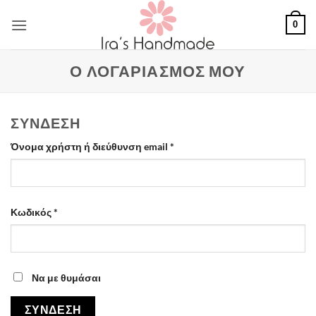
Μετάβαση
0
στο
περιεχόμενο
Ο ΛΟΓΑΡΙΑΣΜΌΣ ΜΟΥ
ΣΎΝΔΕΣΗ
Απαιτείται
Όνομα χρήστη ή διεύθυνση email
*
Απαιτείται
Κωδικός
*
Να με θυμάσαι
ΣΎΝΔΕΣΗ