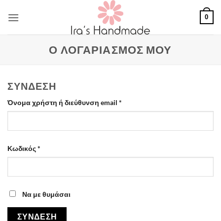
Μετάβαση
0
στο
περιεχόμενο
Ο ΛΟΓΑΡΙΑΣΜΌΣ ΜΟΥ
ΣΎΝΔΕΣΗ
Απαιτείται
Όνομα χρήστη ή διεύθυνση email
*
Απαιτείται
Κωδικός
*
Να με θυμάσαι
ΣΎΝΔΕΣΗ