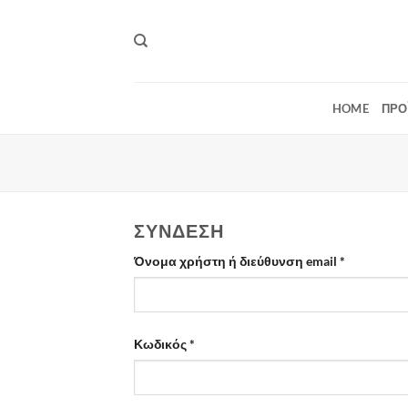
Μετάβαση
στο
περιεχόμενο
HOME
ΠΡΟ
ΣΎΝΔΕΣΗ
Απαιτείται
Όνομα χρήστη ή διεύθυνση email
*
Απαιτείται
Κωδικός
*