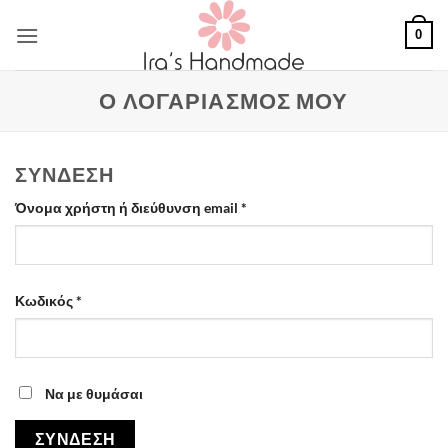
Μετάβαση
0
στο
περιεχόμενο
Ο ΛΟΓΑΡΙΑΣΜΌΣ ΜΟΥ
ΣΎΝΔΕΣΗ
Απαιτείται
Όνομα χρήστη ή διεύθυνση email
*
Απαιτείται
Κωδικός
*
Να με θυμάσαι
ΣΎΝΔΕΣΗ