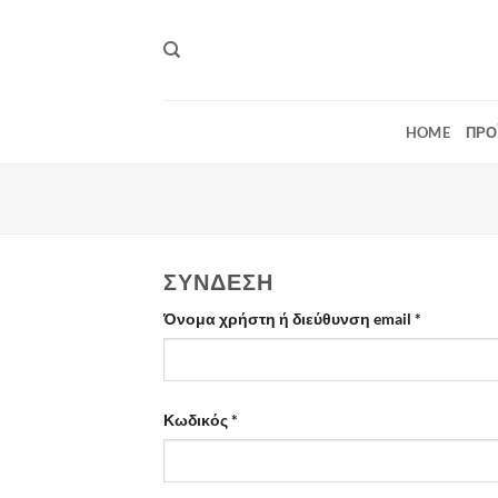
Μετάβαση
στο
περιεχόμενο
HOME
ΠΡΟ
ΣΎΝΔΕΣΗ
Απαιτείται
Όνομα χρήστη ή διεύθυνση email
*
Απαιτείται
Κωδικός
*